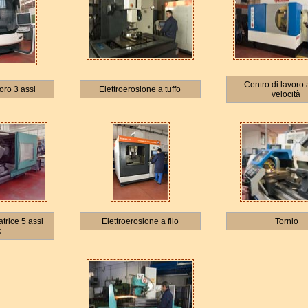
Centro di lavoro 
oro 3 assi
Elettroerosione a tuffo
velocità
atrice 5 assi
Elettroerosione a filo
Tornio
c