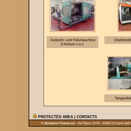
Ausbohr- und Fräsmaschine
Drahtelekt
5 Achsen c.n.c
Tangential
PROTECTED AREA
|
CONTACTS
© Sonatron Futura srl
- Via Piave, 5/7/9 - 40064 Ozzano dell'